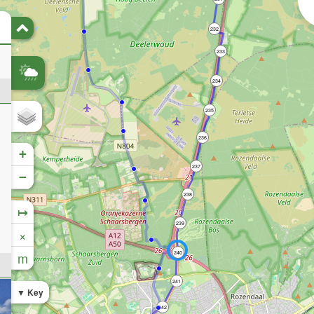
232
233
234
235
236
+
237
−
238
↦
239
×
m
240
241
Key
242