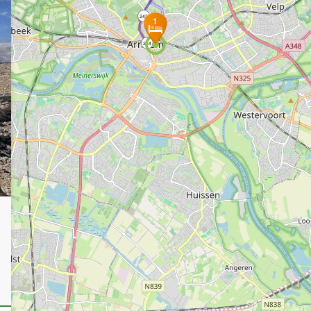
243
1
244