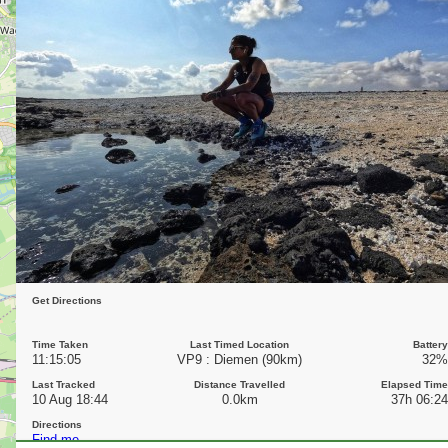
Get Directions
Time Taken
Last Timed Location
Battery
11:15:05
VP9 : Diemen (90km)
32%
Last Tracked
Distance Travelled
Elapsed Time
10 Aug 18:44
0.0km
37h 06:24
Directions
Find me