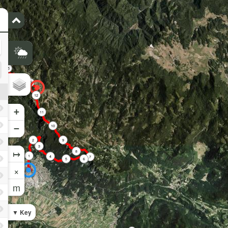
15
14
13
12
+
11
−
10
2
9
3
↦
8
1
4
7
5
6
×
m
Key