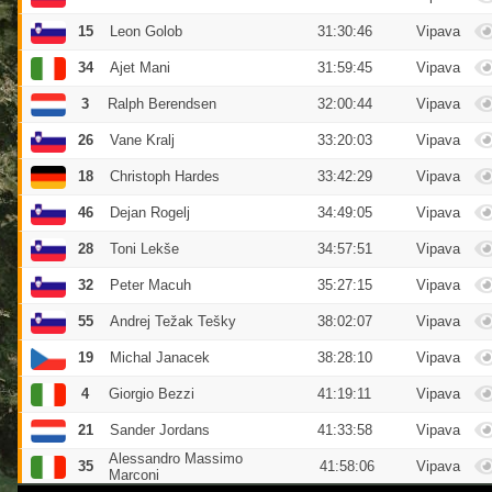
120
119
122
110
117
111
123
15
Leon Golob
31:30:46
Vipava
116
124
112
115
113
125
114
34
Ajet Mani
31:59:45
Vipava
3
Ralph Berendsen
32:00:44
Vipava
26
Vane Kralj
33:20:03
Vipava
18
Christoph Hardes
33:42:29
Vipava
46
Dejan Rogelj
34:49:05
Vipava
28
Toni Lekše
34:57:51
Vipava
32
Peter Macuh
35:27:15
Vipava
55
Andrej Težak Tešky
38:02:07
Vipava
19
Michal Janacek
38:28:10
Vipava
4
Giorgio Bezzi
41:19:11
Vipava
21
Sander Jordans
41:33:58
Vipava
Alessandro Massimo
35
41:58:06
Vipava
Marconi