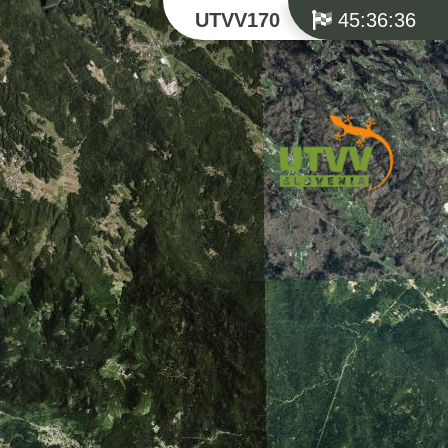
UTVV170
45:36:36