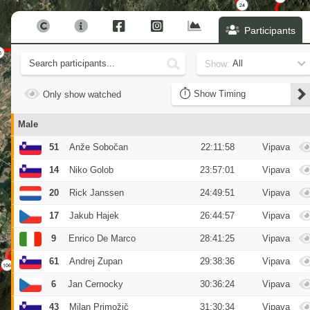
24
19
25
Participants
18
26
44
5
43
Show:
17
27
42
16
41
40
28
Timing
Only show watched
39
29
35
38
34
37
36
33
30
Male
32
31
51
Anže Sobočan
22:11:58
Vipava
14
Niko Golob
23:57:01
Vipava
20
Rick Janssen
24:49:51
Vipava
17
Jakub Hajek
26:44:57
Vipava
9
Enrico De Marco
28:41:25
Vipava
61
Andrej Zupan
29:38:36
Vipava
107
106
6
Jan Cernocky
30:36:24
Vipava
108
109
121
43
Milan Primožič
31:30:34
Vipava
118