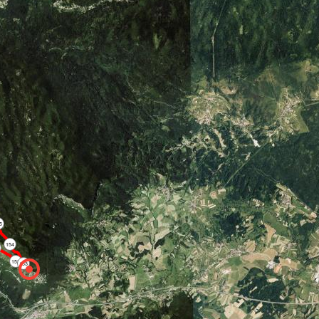
5
154
152
153